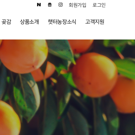
회원가입
로그인
곶감
상품소개
햇터농장소식
고객지원