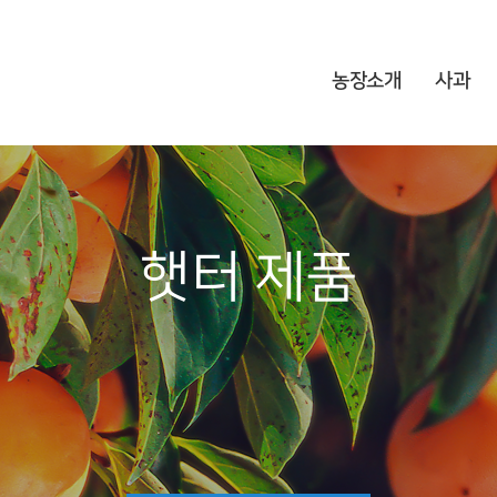
농장소개
사과
햇터 제품